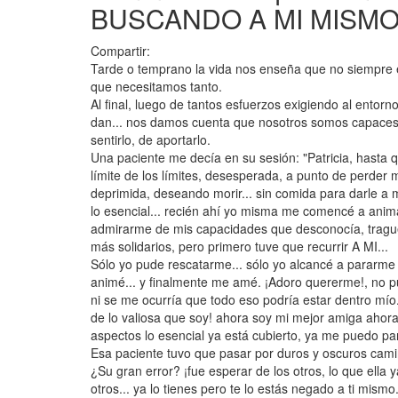
BUSCANDO A MI MISMO
Compartir:
Tarde o temprano la vida nos enseña que no siempre 
que necesitamos tanto.
Al final, luego de tantos esfuerzos exigiendo al entorn
dan... nos damos cuenta que nosotros somos capaces 
sentirlo, de aportarlo.
Una paciente me decía en su sesión: "Patricia, hasta 
límite de los límites, desesperada, a punto de perder 
deprimida, deseando morir... sin comida para darle a m
lo esencial... recién ahí yo misma me comencé a ani
admirarme de mis capacidades que desconocía, tragué 
más solidarios, pero primero tuve que recurrir A MI...
Sólo yo pude rescatarme... sólo yo alcancé a pararm
animé... y finalmente me amé. ¡Adoro quererme!, no p
ni se me ocurría que todo eso podría estar dentro mío.
de lo valiosa que soy! ahora soy mi mejor amiga ahora,
aspectos lo esencial ya está cubierto, ya me puedo para
Esa paciente tuvo que pasar por duros y oscuros camin
¿Su gran error? ¡fue esperar de los otros, lo que ella y
otros... ya lo tienes pero te lo estás negado a ti mismo.