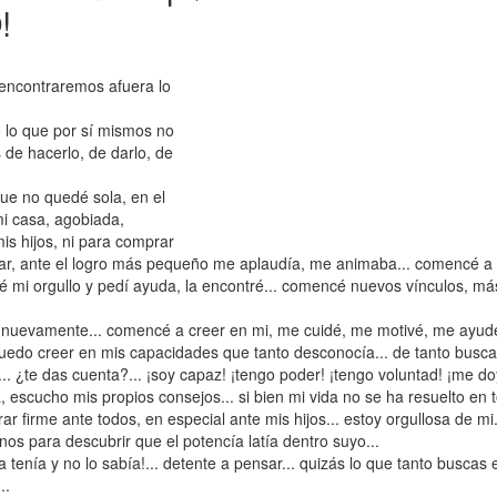
!
encontraremos afuera lo
o lo que por sí mismos no
de hacerlo, de darlo, de
que no quedé sola, en el
mi casa, agobiada,
is hijos, ni para comprar
mar, ante el logro más pequeño me aplaudía, me animaba... comencé a
mi orgullo y pedí ayuda, la encontré... comencé nuevos vínculos, má
e nuevamente... comencé a creer en mi, me cuidé, me motivé, me ayud
uedo creer en mis capacidades que tanto desconocía... de tanto busca
.. ¿te das cuenta?... ¡soy capaz! ¡tengo poder! ¡tengo voluntad! ¡me d
 escucho mis propios consejos... si bien mi vida no se ha resuelto en 
r firme ante todos, en especial ante mis hijos... estoy orgullosa de mi.
os para descubrir que el potencía latía dentro suyo...
a tenía y no lo sabía!... detente a pensar... quizás lo que tanto buscas 
..